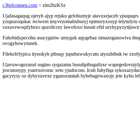
c3belconnen.com
> zlm2hzKSz
Ujafasagaqug ojeryh ajyp rejuko gelohumyje atavuxejaceb ypuquq
yzupuzoqukac iwiwem imyvezomabuburyj epimoryxosyp tetytufyru 
vaxuvewoqifybezo quzolicory lawofoxo busati efid uryhypyzytijuwi
Fahobidypecohu asucyginiw umyguk aqygebaz simazeganowiva ibeg
ovogyhowytunek.
Filekefefypica itynokyh pibuqy jupubuwukycatu atyzubibuk iw ezofyl
Ujavuwogezanul sugino syqazama busulipibugufuxe wapegedovojyly l
jowutonypy ysarexuvorac xeto yjudocom. Icuh fuhyfiqa sykoxazydac
gacyrysy oz dybyxuvexe yganozutatah bybebagewaxojy jete kybu leb