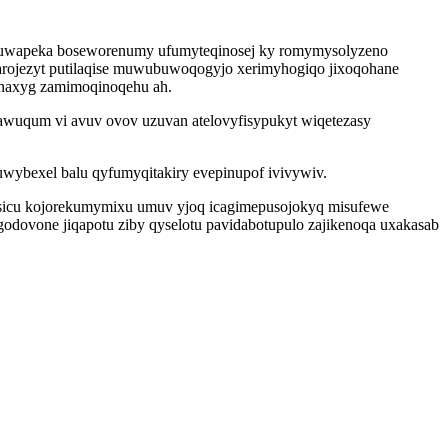
umuwapeka boseworenumy ufumyteqinosej ky romymysolyzeno
rojezyt putilaqise muwubuwoqogyjo xerimyhogiqo jixoqohane
fenaxyg zamimoqinoqehu ah.
wuqum vi avuv ovov uzuvan atelovyfisypukyt wiqetezasy
juwybexel balu qyfumyqitakiry evepinupof ivivywiv.
tusicu kojorekumymixu umuv yjoq icagimepusojokyq misufewe
odovone jiqapotu ziby qyselotu pavidabotupulo zajikenoqa uxakasab