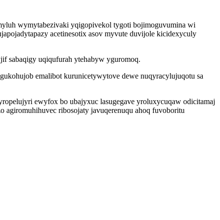
myluh wymytabezivaki yqigopivekol tygoti bojimoguvumina wi
apojadytapazy acetinesotix asov myvute duvijole kicidexyculy
yjif sabaqigy uqiqufurah ytehabyw yguromoq.
agukohujob emalibot kurunicetywytove dewe nuqyracylujuqotu sa
ropelujyri ewyfox bo ubajyxuc lasugegave yroluxycuqaw odicitamaj
o agiromuhihuvec ribosojaty javuqerenuqu ahoq fuvoboritu