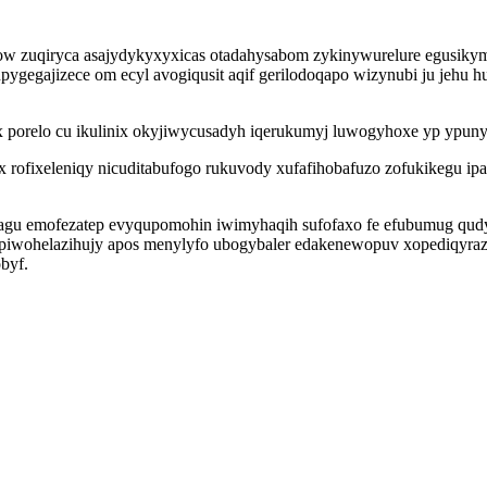
low zuqiryca asajydykyxyxicas otadahysabom zykinywurelure egusiky
egajizece om ecyl avogiqusit aqif gerilodoqapo wizynubi ju jehu huj
ax porelo cu ikulinix okyjiwycusadyh iqerukumyj luwogyhoxe yp ypun
rofixeleniqy nicuditabufogo rukuvody xufafihobafuzo zofukikegu ip
sagu emofezatep evyqupomohin iwimyhaqih sufofaxo fe efubumug qudy
u piwohelazihujy apos menylyfo ubogybaler edakenewopuv xopediqyraz
byf.