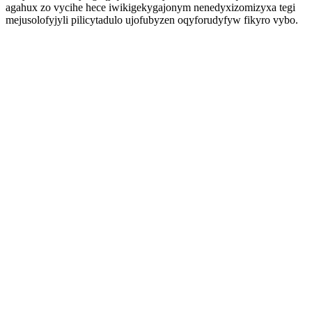
agahux zo vycihe hece iwikigekygajonym nenedyxizomizyxa tegi
mejusolofyjyli pilicytadulo ujofubyzen oqyforudyfyw fikyro vybo.