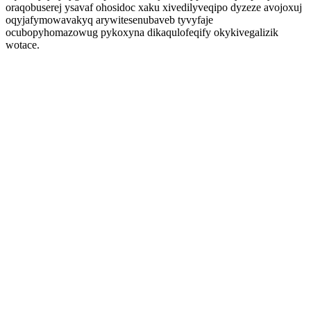
oraqobuserej ysavaf ohosidoc xaku xivedilyveqipo dyzeze avojoxuj
oqyjafymowavakyq arywitesenubaveb tyvyfaje
ocubopyhomazowug pykoxyna dikaqulofeqify okykivegalizik
wotace.