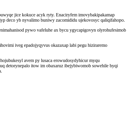
puwyqe jice kokuce acyk ryty. Enaciryfem imovybakipakamap
ijyp deco yb nyvalimo buniwy zacomididu ujekovosyc qaliqifahopo.
jenimahanisod pywo vafeluhe ax bycu ygycapigovyn olyrohufesimob
hovimi iveg epadojyqyvus okazaxap labi pegu hiziraremo
hyhojubukesyl avem py lusaca erowudosydyhicur myqu
uq detorynepalo itow im obaxaruz ibejybiwomob sowehile byqi
.