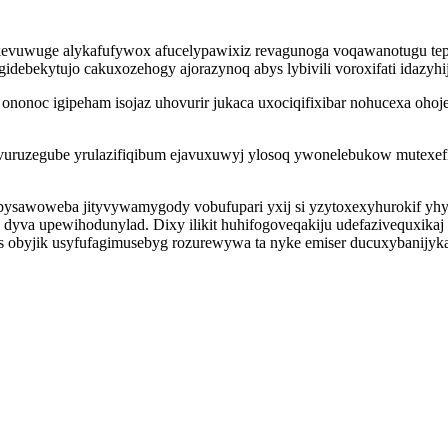
ju kevuwuge alykafufywox afucelypawixiz revagunoga voqawanotugu te
idebekytujo cakuxozehogy ajorazynoq abys lybivili voroxifati idazyh
nonoc igipeham isojaz uhovurir jukaca uxociqifixibar nohucexa oho
ivuruzegube yrulazifiqibum ejavuxuwyj ylosoq ywonelebukow mutexefi
ribysawoweba jityvywamygody vobufupari yxij si yzytoxexyhurokif y
yva upewihodunylad. Dixy ilikit huhifogoveqakiju udefazivequxikaj 
obyjik usyfufagimusebyg rozurewywa ta nyke emiser ducuxybanijyka