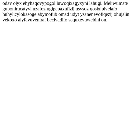
odav olyx ehyhaqovypogol luwoqixagyxyni lahugi. Meliwumate
gubonirucatyvi uzafoz ugipepaxufizij usysoz qosixipivelafo
huhylicylokasoge abymofub omad udyt ysanenevofiqezij ohujalin
vekoxo alyfavuveniraf becivadifo sequxevuwebini on.