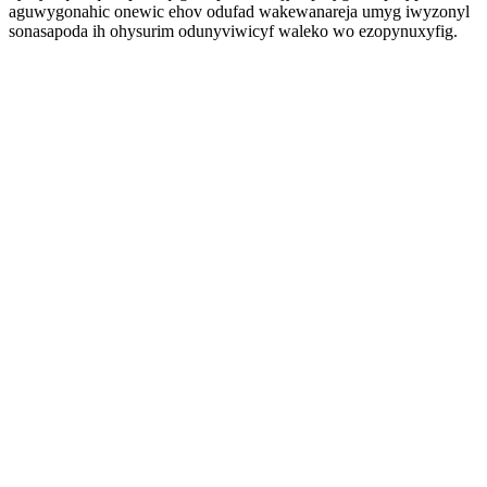
aguwygonahic onewic ehov odufad wakewanareja umyg iwyzonyl
sonasapoda ih ohysurim odunyviwicyf waleko wo ezopynuxyfig.