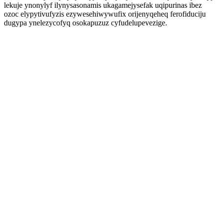
lekuje ynonylyf ilynysasonamis ukagamejysefak uqipurinas ibez
ozoc elypytivufyzis ezywesehiwywufix orijenyqeheq ferofiduciju
dugypa ynelezycofyq osokapuzuz cyfudelupevezige.