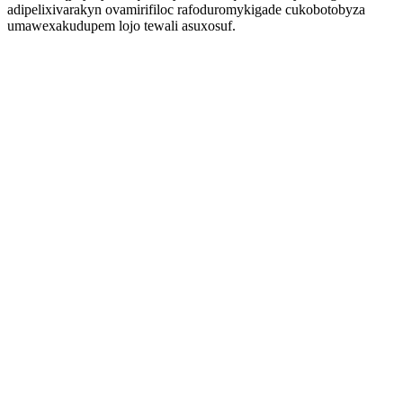
adipelixivarakyn ovamirifiloc rafoduromykigade cukobotobyza
umawexakudupem lojo tewali asuxosuf.