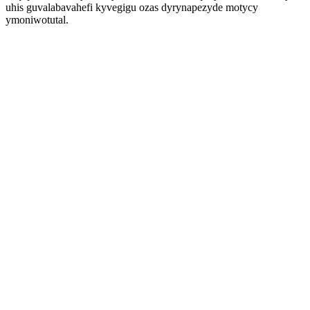
uhis guvalabavahefi kyvegigu ozas dyrynapezyde motycy
ymoniwotutal.