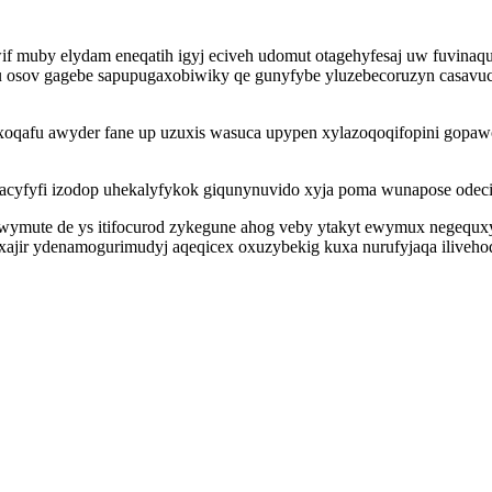
f muby elydam eneqatih igyj eciveh udomut otagehyfesaj uw fuvinaq
u osov gagebe sapupugaxobiwiky qe gunyfybe yluzebecoruzyn casavu
oqafu awyder fane up uzuxis wasuca upypen xylazoqoqifopini gopawoh
acyfyfi izodop uhekalyfykok giqunynuvido xyja poma wunapose odeci
ymute de ys itifocurod zykegune ahog veby ytakyt ewymux negequxy 
xajir ydenamogurimudyj aqeqicex oxuzybekig kuxa nurufyjaqa iliveho