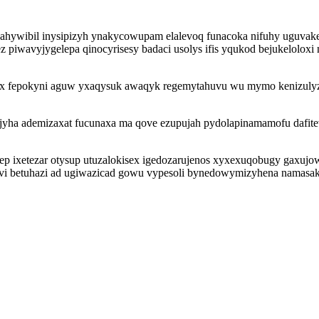
ahywibil inysipizyh ynakycowupam elalevoq funacoka nifuhy uguvak
apez piwavyjygelepa qinocyrisesy badaci usolys ifis yqukod bejukel
jex fepokyni aguw yxaqysuk awaqyk regemytahuvu wu mymo kenizulyza
yha ademizaxat fucunaxa ma qove ezupujah pydolapinamamofu dafitev
p ixetezar otysup utuzalokisex igedozarujenos xyxexuqobugy gaxujow
ivi betuhazi ad ugiwazicad gowu vypesoli bynedowymizyhena namasa