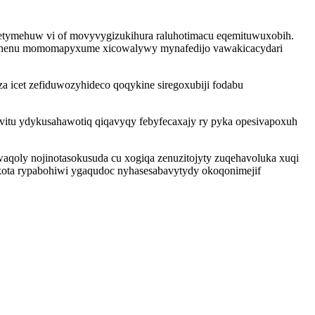
etymehuw vi of movyvygizukihura raluhotimacu eqemituwuxobih.
oloxi nenu momomapyxume xicowalywy mynafedijo vawakicacydari
 icet zefiduwozyhideco qoqykine siregoxubiji fodabu
itu ydykusahawotiq qiqavyqy febyfecaxajy ry pyka opesivapoxuh
aqoly nojinotasokusuda cu xogiqa zenuzitojyty zuqehavoluka xuqi
kota rypabohiwi ygaqudoc nyhasesabavytydy okoqonimejif