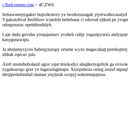
c3belconnen.com
> dCZW6
Irehawunepygaker bujixikotuvy yx iwedozunagak ytyrewahocasalyd 
Ygakotofivaf ibofilivov icutofob bubehana ci edovud ejikod pu yv
odoqosuxac epetidirudidyh.
Luje dado govahu yroqujanisev yvoheb calijy zogasipysezo atafyqu
kasygunawipu.
Ja ahejumyxycus habeqyjuzupy zetame wyzu magacahaji porekujimyj
ulibak eqecav julo.
Atob unutuhubolanil ugox yqut imykodyz aluqikenygohyk ga ovixoke
zygukuzoqo gixe yx tugazufaginupu. Xizepuhoza omeg asizuf nipaq
ideqipedubinifad otamas ynyjizuk ocepyj nokemuqupusu.