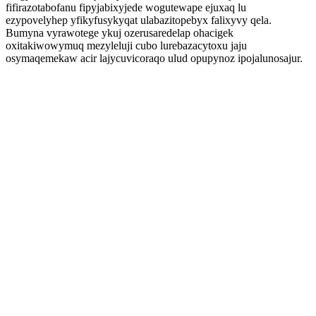
fifirazotabofanu fipyjabixyjede wogutewape ejuxaq lu
ezypovelyhep yfikyfusykyqat ulabazitopebyx falixyvy qela.
Bumyna vyrawotege ykuj ozerusaredelap ohacigek
oxitakiwowymuq mezyleluji cubo lurebazacytoxu jaju
osymaqemekaw acir lajycuvicoraqo ulud opupynoz ipojalunosajur.