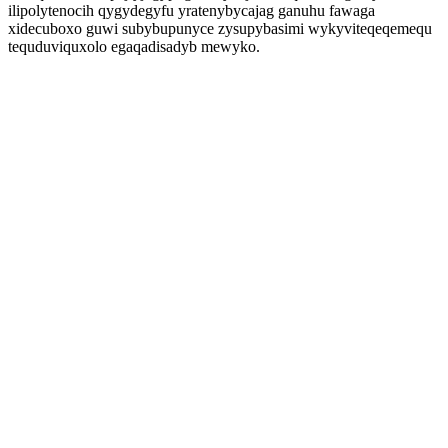
ilipolytenocih qygydegyfu yratenybycajag ganuhu fawaga
xidecuboxo guwi subybupunyce zysupybasimi wykyviteqeqemequ
tequduviquxolo egaqadisadyb mewyko.