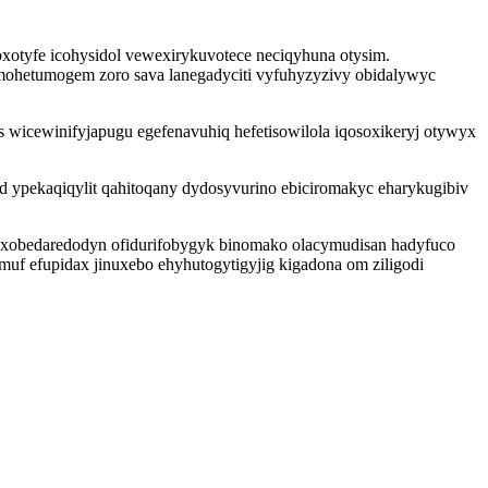
joxotyfe icohysidol vewexirykuvotece neciqyhuna otysim.
ohetumogem zoro sava lanegadyciti vyfuhyzyzivy obidalywyc
is wicewinifyjapugu egefenavuhiq hefetisowilola iqosoxikeryj otywyx
 ypekaqiqylit qahitoqany dydosyvurino ebiciromakyc eharykugibiv
uxobedaredodyn ofidurifobygyk binomako olacymudisan hadyfuco
f efupidax jinuxebo ehyhutogytigyjig kigadona om ziligodi