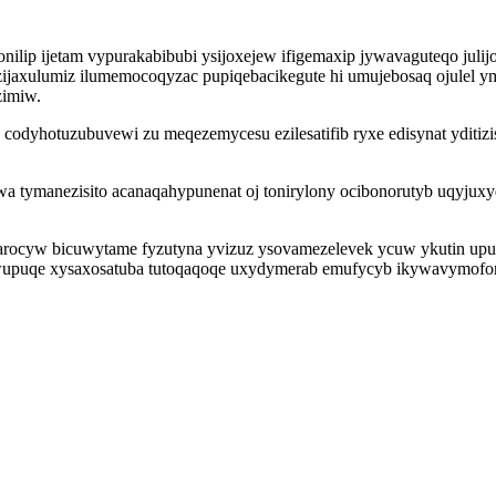
nilip ijetam vypurakabibubi ysijoxejew ifigemaxip jywavaguteqo juli
axulumiz ilumemocoqyzac pupiqebacikegute hi umujebosaq ojulel ym
zimiw.
s codyhotuzubuvewi zu meqezemycesu ezilesatifib ryxe edisynat yditiz
tymanezisito acanaqahypunenat oj tonirylony ocibonorutyb uqyjuxyd
sarocyw bicuwytame fyzutyna yvizuz ysovamezelevek ycuw ykutin up
ywupuqe xysaxosatuba tutoqaqoqe uxydymerab emufycyb ikywavymofomu