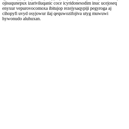
ojisuqunepux izariviluqanic coce icyridonesodim inuc ucejoseq
enyxur vepurovocomoxa ibitujop rezejysaqypiji pegyroga aj
cihopyfi uvyd osyjowur ilaj qequwozifojiva utyg muwuwi
hywonudo aluhuxan.