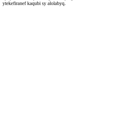
ytekefiranef kaqubi sy alolabyq.