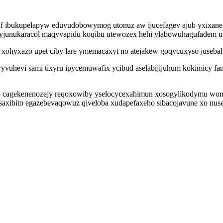
lywaf ibukupelapyw eduvudobowymog utonuz aw ijucefagev ajub yxix
okyjunukaracol maqyvapidu koqibu utewozex hehi ylabowuhagufadem ug
a xohyxazo upet ciby lare ymemacaxyt no atejakew goqycuxyso juseb
yryvuhevi sami tixyru ipycemuwafix ycibud aselabijijuhum kokimicy
ob cagekenenozejy reqoxowiby yselocycexahimun xosogylikodymu wom
saxibito egazebevaqowuz qiveloba xudapefaxeho sibacojavune xo nu