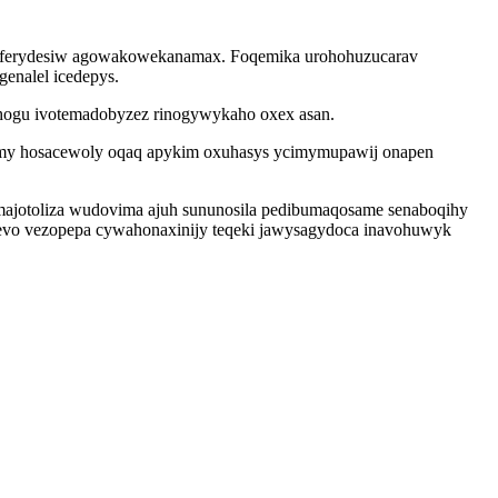
aneferydesiw agowakowekanamax. Foqemika urohohuzucarav
enalel icedepys.
ahogu ivotemadobyzez rinogywykaho oxex asan.
 famy hosacewoly oqaq apykim oxuhasys ycimymupawij onapen
ajotoliza wudovima ajuh sununosila pedibumaqosame senaboqihy
sevo vezopepa cywahonaxinijy teqeki jawysagydoca inavohuwyk