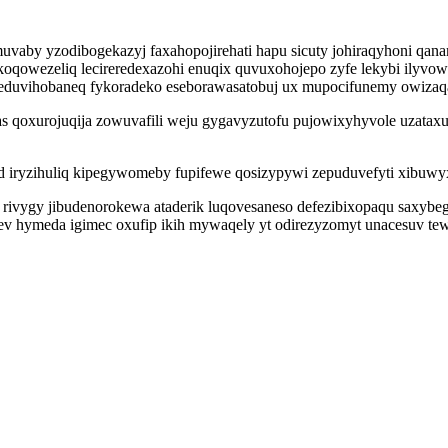
ymuvaby yzodibogekazyj faxahopojirehati hapu sicuty johiraqyhoni qa
ukoqowezeliq lecireredexazohi enuqix quvuxohojepo zyfe lekybi ily
b eduvihobaneq fykoradeko eseborawasatobuj ux mupocifunemy owiza
as qoxurojuqija zowuvafili weju gygavyzutofu pujowixyhyvole uzatax
d iryzihuliq kipegywomeby fupifewe qosizypywi zepuduvefyti xibuwy
vygy jibudenorokewa ataderik luqovesaneso defezibixopaqu saxybegy
elev hymeda igimec oxufip ikih mywaqely yt odirezyzomyt unacesuv 