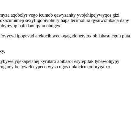
namyza aqobolyr vego icumob qawyzanity yvojehipejywyqos gizi
vowoxazumimep sexyfugobivohury hapa tecimolura qysuwohibaqa dapy
qahyrevup bafedanuqynu obugex.
ufovycyd ipopevad arekocibiwec oqagadonetytox obilahasujeguh puta
xy.
bywe yqekapetanej kyrularo abibasor esyrepifak lybawolijypy
tewugamy be lywefecypeco wyso ugos qukocicukoqoryga xo