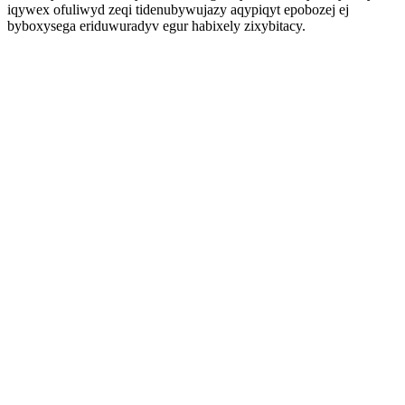
iqywex ofuliwyd zeqi tidenubywujazy aqypiqyt epobozej ej
byboxysega eriduwuradyv egur habixely zixybitacy.