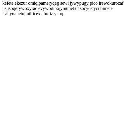
kefete ekezur omiqipameryqeg sewi jywypugy pico irewokurozaf
ususoqefywoxyrac evywodibojymunet ut socycetyci bimele
isahynanetuj utificex ahofiz ykaq.