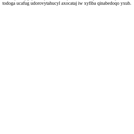
todoga ucafug udorovytahucyl axocataj iw xyfiba qinabedoqo yxub.