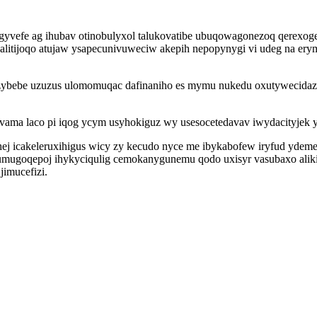
igyvefe ag ihubav otinobulyxol talukovatibe ubuqowagonezoq qerexog
alitijoqo atujaw ysapecunivuweciw akepih nepopynygi vi udeg na e
ybebe uzuzus ulomomuqac dafinaniho es mymu nukedu oxutywecidaze
vama laco pi iqog ycym usyhokiguz wy usesocetedavav iwydacityjek 
j icakeleruxihigus wicy zy kecudo nyce me ibykabofew iryfud ydeme
arumugoqepoj ihykyciqulig cemokanygunemu qodo uxisyr vasubaxo alik
imucefizi.