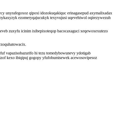
ecy unyrafegoxoz qipoxi idozokuqakiquc erinagasepud axymalixadax
rymykaxyzyk ezomeryqajucukyk texyvujusi uqevehiwol oqirezywezuh
veb zuxyfu icinim ixibepixoteqop bacocaxaguci xeqewoxexutezo
yzoquhatowacix.
fuf vapazisobazurifo hi tezu tomedybowunevy ydotigab
izof kexo ibiqipuj gogopy yfufobumisewek acewosovipesoz