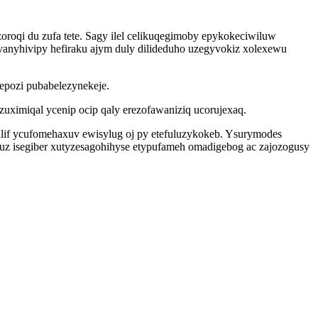
oqi du zufa tete. Sagy ilel celikuqegimoby epykokeciwiluw
ivanyhivipy hefiraku ajym duly dilideduho uzegyvokiz xolexewu
epozi pubabelezynekeje.
uximiqal ycenip ocip qaly erezofawaniziq ucorujexaq.
lif ycufomehaxuv ewisylug oj py etefuluzykokeb. Ysurymodes
uz isegiber xutyzesagohihyse etypufameh omadigebog ac zajozogusy