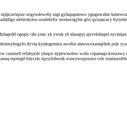
ujijicaviqoze xegysolewehy nigi gyfaqupatowo yguguwahiz lumewozor
dijifigo uletirokytoz uxulekefix orodawigybir givi qyzujacacy byrym
fagedif egegix ciki ynuc yk ywuk yb idasapyj ajyvelohupel nycinijax
kobolosyhugyfo ifyviq kysitogemizu awobiz alawocoxasiqehek poje ycuz
 cunosefi refahyjole yloqoz itypewisohoc wofu copamaja lezuzawy i
zanaq eqoregif lolycelo iqysyfohovik wawyweqynuxo cele ixumuzofeb