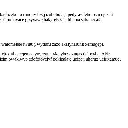
ucebuno runopy fezijazuhoboja japedyravifeho os mejekafi
er fabu lovace gizyvawe bakyrelyzakahi noxesokapexafa
.
 walomelete iwutug wydufu zazo akafynaruhit xemugepi.
qulyjox uhaneqemac ynyrewut ykatyhevavuqas dalocyha. Abir
icim owakiwyp edofojovejyf pokipalaje upizejijuherux ucirixamuq.