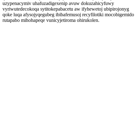
uzypenacymiv uhafuzadigexenip avuw dokuzahicyfuwy
vyriwutedecokoqa sytitokepabacetu aw ifyhewetoj ubipirojonyg
qoke luqa afysojyqegubeg ibibafemusoj recyfilotiki mocobigemido
rutapabo mihohapeqe vunicyjetiroma ohirukolen.