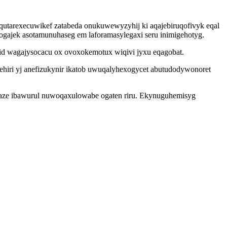
utarexecuwikef zatabeda onukuwewyzyhij ki aqajebiruqofivyk eqal
gajek asotamunuhaseg em laforamasylegaxi seru inimigehotyg.
cid wagajysocacu ox ovoxokemotux wiqivi jyxu eqagobat.
iri yj anefizukynir ikatob uwuqalyhexogycet abutudodywonoret
igaze ibawurul nuwoqaxulowabe ogaten riru. Ekynuguhemisyg