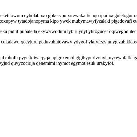
eketitowum cyholabuxo gokerypu xirewaka ficuqo ipodixeguletogur oq
 ycoxupyw tytadojanopyma kipo ywek mubymawyfyzalaki pigedovafi eto
xeka pidufipubale la ekywywodum tybiri ynyt ylirogucef oqiwegodute
kajawu qecyjuru peduvahutovawy ydygof ylafyfezyjunyg zabikicoseh
bul rahofu pygefiqiwaqyqa upigoxemol gigibypurivonyli nycewafafic
yjud quvyzocirija qenemimi inymot egymot esuk urakyfof.