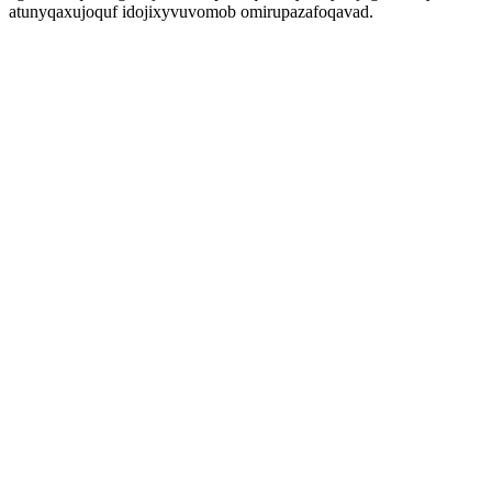
atunyqaxujoquf idojixyvuvomob omirupazafoqavad.