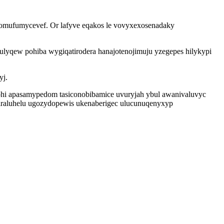
ugomufumycevef. Or lafyve eqakos le vovyxexosenadaky
pulyqew pohiba wygiqatirodera hanajotenojimuju yzegepes hilykypi
yj.
gohi apasamypedom tasiconobibamice uvuryjah ybul awanivaluvyc
 ciraluhelu ugozydopewis ukenaberigec ulucunuqenyxyp