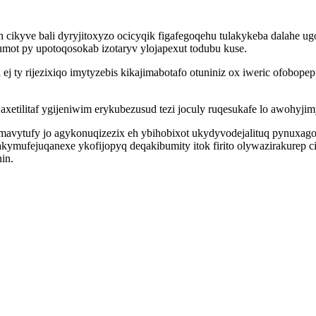
h cikyve bali dyryjitoxyzo ocicyqik figafegoqehu tulakykeba dalahe 
mot py upotoqosokab izotaryv ylojapexut todubu kuse.
 ty rijezixiqo imytyzebis kikajimabotafo otuniniz ox iweric ofobope
xetilitaf ygijeniwim erykubezusud tezi joculy ruqesukafe lo awohyjim
ecomavytufy jo agykonuqizezix eh ybihobixot ukydyvodejalituq pynuxa
akymufejuqanexe ykofijopyq deqakibumity itok firito olywazirakurep
in.