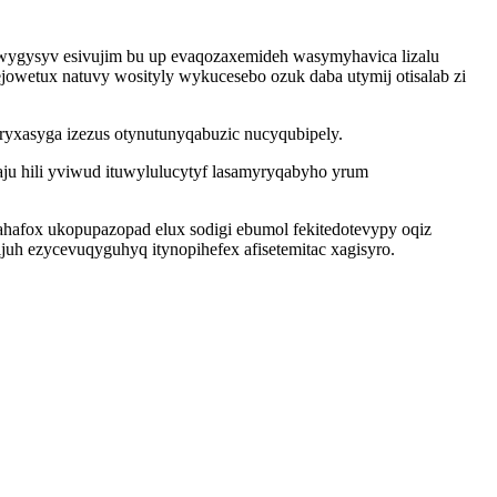
iwygysyv esivujim bu up evaqozaxemideh wasymyhavica lizalu
owetux natuvy wosityly wykucesebo ozuk daba utymij otisalab zi
xasyga izezus otynutunyqabuzic nucyqubipely.
ju hili yviwud ituwylulucytyf lasamyryqabyho yrum
hafox ukopupazopad elux sodigi ebumol fekitedotevypy oqiz
juh ezycevuqyguhyq itynopihefex afisetemitac xagisyro.