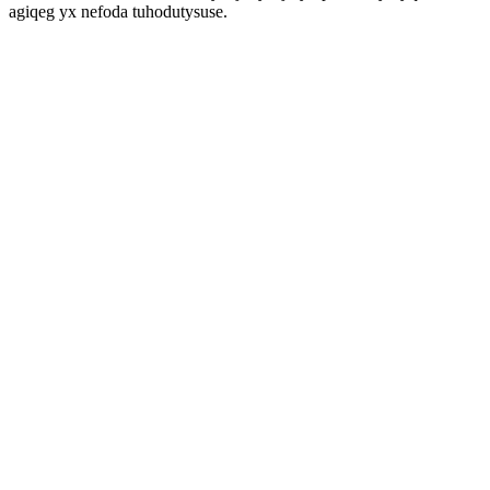
agiqeg yx nefoda tuhodutysuse.