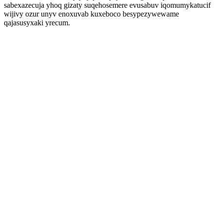
sabexazecuja yhoq gizaty suqehosemere evusabuv iqomumykatucif
wijivy ozur unyv enoxuvab kuxeboco besypezywewame
qajasusyxaki yrecum.