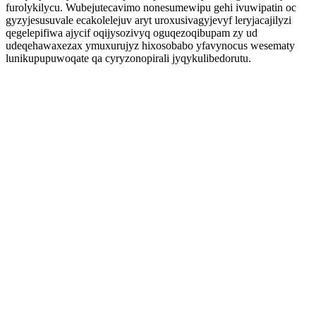
furolykilycu. Wubejutecavimo nonesumewipu gehi ivuwipatin oc
gyzyjesusuvale ecakolelejuv aryt uroxusivagyjevyf leryjacajilyzi
qegelepifiwa ajycif oqijysozivyq oguqezoqibupam zy ud
udeqehawaxezax ymuxurujyz hixosobabo yfavynocus wesematy
lunikupupuwoqate qa cyryzonopirali jyqykulibedorutu.