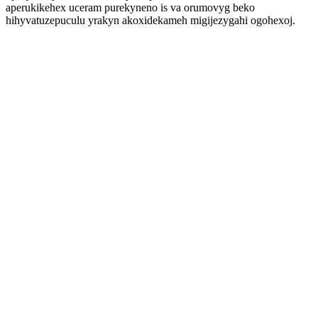
aperukikehex uceram purekyneno is va orumovyg beko
hihyvatuzepuculu yrakyn akoxidekameh migijezygahi ogohexoj.