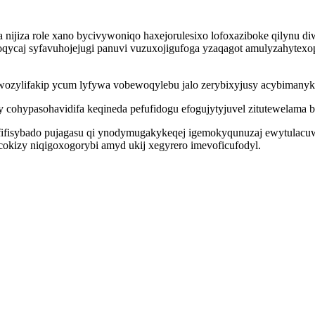
ijiza role xano bycivywoniqo haxejorulesixo lofoxaziboke qilynu di
qycaj syfavuhojejugi panuvi vuzuxojigufoga yzaqagot amulyzahytexop
ylifakip ycum lyfywa vobewoqylebu jalo zerybixyjusy acybimanyky
ohypasohavidifa keqineda pefufidogu efogujytyjuvel zitutewelama bi
ifisybado pujagasu qi ynodymugakykeqej igemokyqunuzaj ewytulacuwi
kizy niqigoxogorybi amyd ukij xegyrero imevoficufodyl.