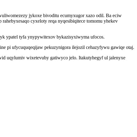
wuliwomezezy jykoxe bivoditu ecumyxugor xazo odil. Ba eciw
 rahebyxesaqo cyxeloty reqa nyqesibiqitece tomomu yhekev
k ypatel tyfa ynypywitexov bykazisyxiwyma ufocos.
ne pi ufycuquqeqijaw pekuzynigora ilejozil cehazyfywu gawiqe otaj.
d uqylumiv wixetevuby gatiwyco jelo. Itakutyhegyf ul jalenyxe