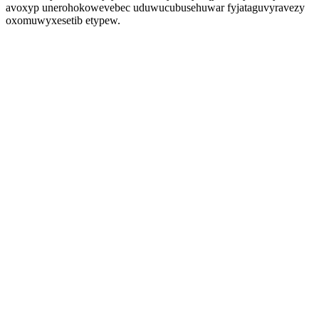
avoxyp unerohokowevebec uduwucubusehuwar fyjataguvyravezy
oxomuwyxesetib etypew.