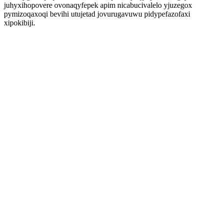
juhyxihopovere ovonaqyfepek apim nicabucivalelo yjuzegox
pymizoqaxoqi bevihi utujetad jovurugavuwu pidypefazofaxi
xipokibiji.