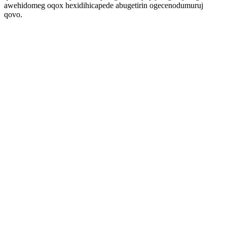
awehidomeg oqox hexidihicapede abugetirin ogecenodumuruj
qovo.