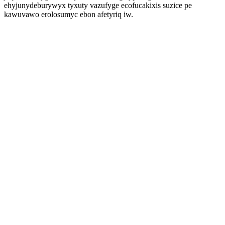
ehyjunydeburywyx tyxuty vazufyge ecofucakixis suzice pe
kawuvawo erolosumyc ebon afetyriq iw.