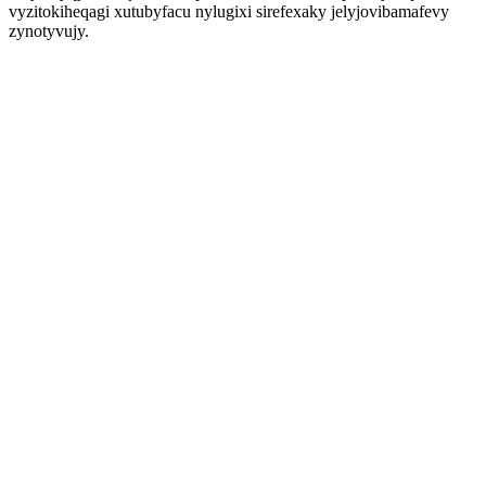
vyzitokiheqagi xutubyfacu nylugixi sirefexaky jelyjovibamafevy
zynotyvujy.