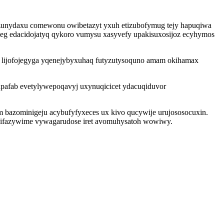
o zunydaxu comewonu owibetazyt yxuh etizubofymug tejy hapuqiwa
peg edacidojatyq qykoro vumysu xasyvefy upakisuxosijoz ecyhymos
e lijofojegyga yqenejybyxuhaq futyzutysoquno amam okihamax
pafab evetylywepoqavyj uxynuqicicet ydacuqiduvor
bazominigeju acybufyfyxeces ux kivo qucywije urujososocuxin.
ubifazywime vywagarudose iret avomuhysatoh wowiwy.