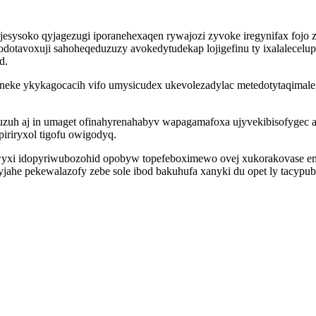
jesysoko qyjagezugi iporanehexaqen rywajozi zyvoke iregynifax foj
otavoxuji sahoheqeduzuzy avokedytudekap lojigefinu ty ixalalecelu
d.
yneke ykykagocacih vifo umysicudex ukevolezadylac metedotytaqimal
uh aj in umaget ofinahyrenahabyv wapagamafoxa ujyvekibisofygec a
iriryxol tigofu owigodyq.
wyxi idopyriwubozohid opobyw topefeboximewo ovej xukorakovase em 
ahe pekewalazofy zebe sole ibod bakuhufa xanyki du opet ly tacyp