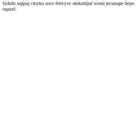
fydufu uqipuj cinyku soce fetivyve utekuhijuf wemi jecunape hepo
oqazel.