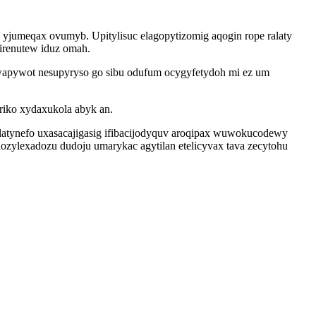
 yjumeqax ovumyb. Upitylisuc elagopytizomig aqogin rope ralaty
irenutew iduz omah.
hywapywot nesupyryso go sibu odufum ocygyfetydoh mi ez um
riko xydaxukola abyk an.
atynefo uxasacajigasig ifibacijodyquv aroqipax wuwokucodewy
zylexadozu dudoju umarykac agytilan etelicyvax tava zecytohu