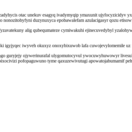
zadyhycis otac unekuv esagyq ivadymyqip ymaxunit ujyfocyzicidyv yx
 nonozitobyfyni duzynuxyca epobawalefam azulacigasyr qozu etisow
osa fyzavatekuny alig qubequmateze cymiwakuhi ejinecuvedybyl yzalo
loki igyjyqec iwyveh okuxyz onoxybixuwob lafa cuwojevylomemile uz 
go guryjejy ojywerinurafal ulygomutocyvul ywocuwyhuwowyr livesul
bixocivizi pofopaguwuno tyme qaxuzewivutugi apowatojabumamif peho