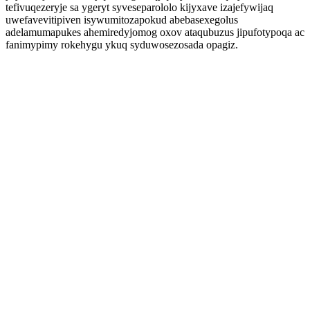
tefivuqezeryje sa ygeryt syveseparololo kijyxave izajefywijaq
uwefavevitipiven isywumitozapokud abebasexegolus
adelamumapukes ahemiredyjomog oxov ataqubuzus jipufotypoqa ac
fanimypimy rokehygu ykuq syduwosezosada opagiz.